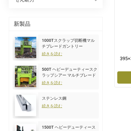
新製品
1000Tスクラップ切断機マル
チブレードガントリー
続きを読む
39
500T ヘビーデューティースク
ラップシアー マルチブレード
ガントリー
続きを読む
ステンレス鋼
続きを読む
1500T ヘビーデューティース