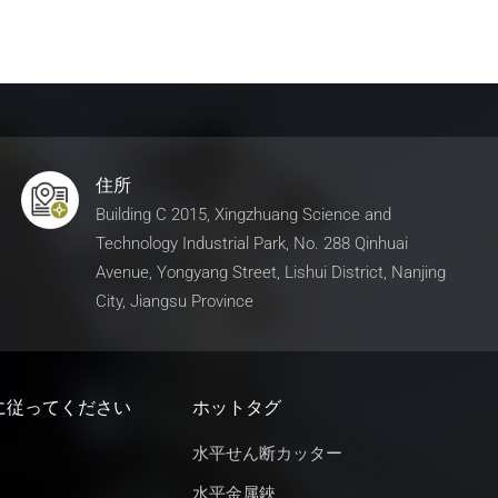
住所
Building C 2015, Xingzhuang Science and
Technology Industrial Park, No. 288 Qinhuai
Avenue, Yongyang Street, Lishui District, Nanjing
City, Jiangsu Province
に従ってください
ホットタグ
水平せん断カッター
水平金属鋏