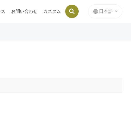
日本語
ース
お問い合わせ
カスタム
ブリケットマシンの内部スタンピングダイ
English
français
Deutsch
русский
italiano
español
Nederlands