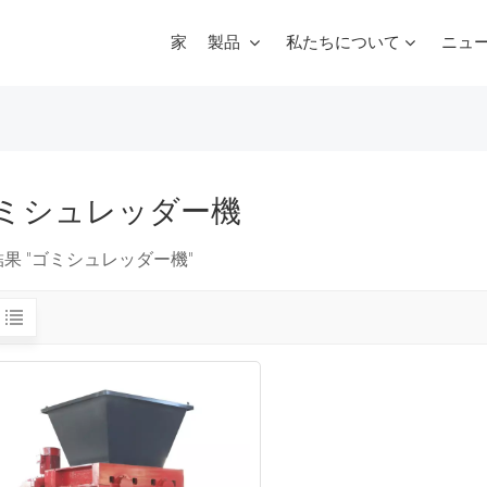
家
製品
私たちについて
ニュ
スクラップマルチブレードガントリーシャー
ミシュレッダー機
結果 "ゴミシュレッダー機"