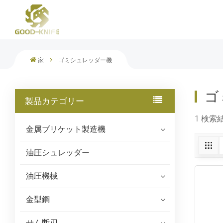
スクラップマルチブレードガントリーシャー
家
ゴミシュレッダー機
ゴ
製品カテゴリー
1 検索
金属ブリケット製造機
油圧シュレッダー
油圧機械
金型鋼
せん断刃