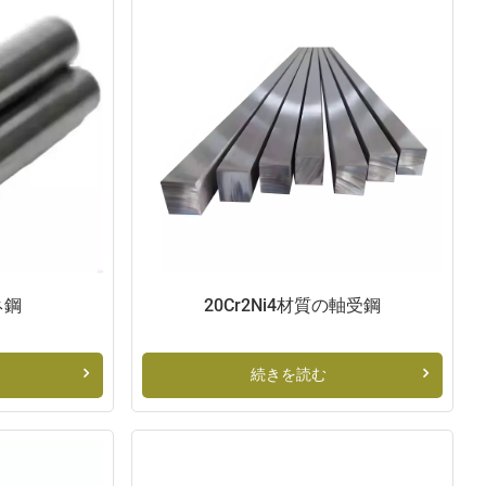
العربية
日本語
Indonesia
ネ鋼
20Cr2Ni4材質の軸受鋼
続きを読む