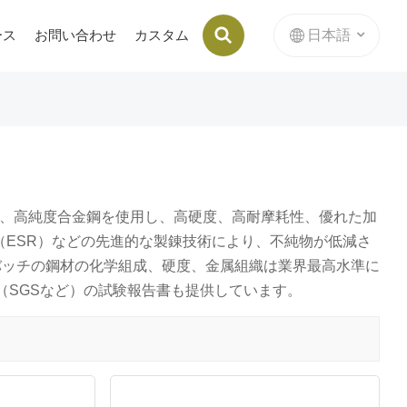
日本語
ース
お問い合わせ
カスタム
ブリケットマシンの内部スタンピングダイ
English
français
Deutsch
、高純度合金鋼を使用し、高硬度、高耐摩耗性、優れた加
ESR）などの先進的な製錬技術により、不純物が低減さ
русский
バッチの鋼材の化学組成、硬度、金属組織は業界最高水準に
italiano
（SGSなど）の試験報告書も提供しています。
español
Nederlands