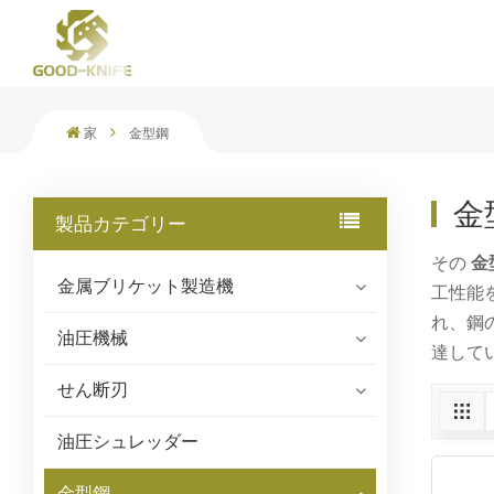
スクラップマルチブレードガントリーシャー
家
金型鋼
金
製品カテゴリー
その
金
金属ブリケット製造機
工性能
れ、鋼
油圧機械
達して
せん断刃
油圧シュレッダー
金型鋼