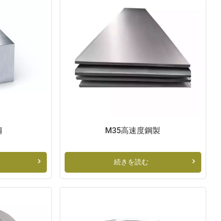
鋼
M35高速度鋼製
続きを読む