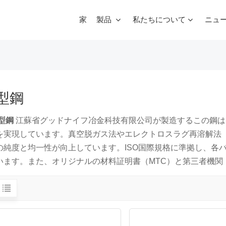
家
製品
私たちについて
ニュ
スクラップマルチブレードガントリーシャー
型鋼
型鋼
江蘇省グッドナイフ冶金科技有限公司が製造するこの鋼は
を実現しています。真空脱ガス法やエレクトロスラグ再溶解法（
の純度と均一性が向上しています。ISO国際規格に準拠し、各
います。また、オリジナルの材料証明書（MTC）と第三者機関