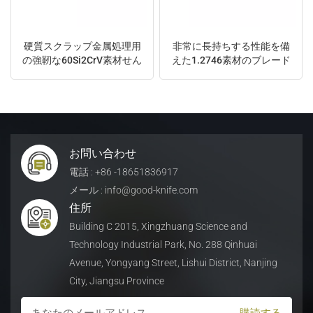
硬質スクラップ金属処理用
非常に長持ちする性能を備
の強靭な60Si2CrV素材せん
えた1.2746素材のブレード
断ブレード
お問い合わせ
電話 : +86 -18651836917
メール : info@good-knife.com
住所
Building C 2015, Xingzhuang Science and
Technology Industrial Park, No. 288 Qinhuai
Avenue, Yongyang Street, Lishui District, Nanjing
City, Jiangsu Province