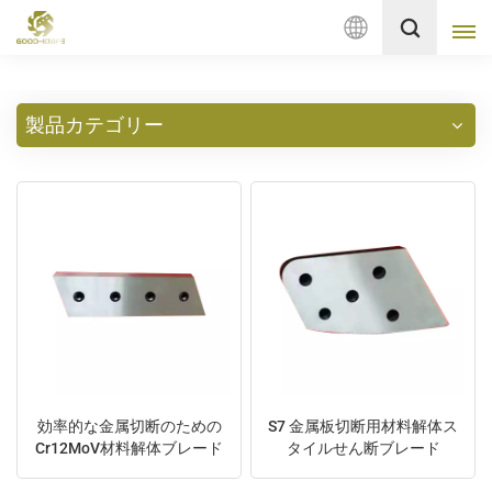
日
本
製品カテゴリー
語
English
français
Deutsch
русский
italiano
español
効率的な金属切断のための
S7 金属板切断用材料解体ス
Nederlands
Cr12MoV材料解体ブレード
タイルせん断ブレード
العربية