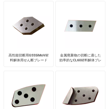
日本語
Indonesia
高性能切断用G55SiMoV材
金属廃棄物の切断に適した
料解体用せん断ブレード
効率的なCL60材料解体ブレ
ード