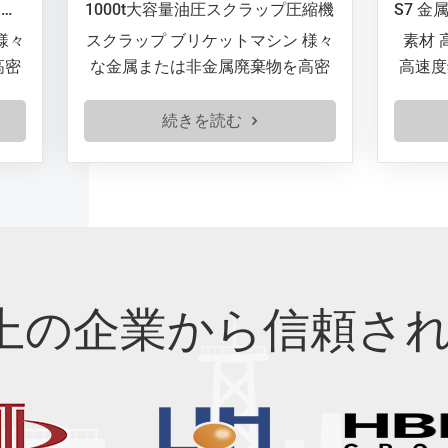
0t大容量油圧スクラップ圧縮機
ップ ブリケットマシン 様々
素材 高品質の合金工具鋼
または非金属廃棄物を高密
高速度鋼特殊な熱処理工
ックに圧縮する装置です。
おり、非常に高い硬度と
クル業界で広く利用されて
を備えています。主に直
続きを読む
続きを読む
廃棄物の容積を効果的に削
使用されます。 スクラッ
輸送と保管を容易にし、廃
断S7 耐衝撃工具鋼は、良
リサイクル率を向上させる
れ性、高い強度、焼戻し
ことができます。
そして優れた総合性能を
ています。高い靭性と中
性により、高温・高衝撃
作動する工具・金型の製
以上の企業から信頼さ
ており、ハンマー鍛造金
にも適しています