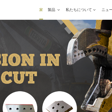
家
製品
私たちについて
ニュ
スクラップマルチブレードガントリーシャー