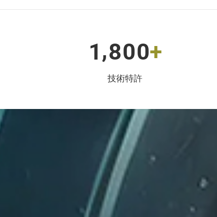
,
1
8
0
0
+
技術特許