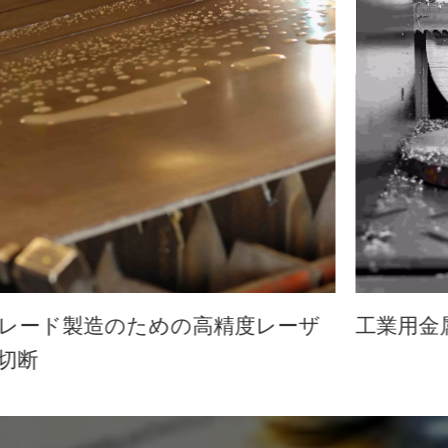
レード製造のための高精度レーザ
工業用金
切断