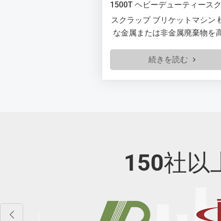
1500T ヘビーデューティースクラップブリケットプレス
100
スクラップ ブリケットマシン 様々
スクラ
な金属または非金属廃棄物を高密
な金属
度ブロックに圧縮する装置です。
度ブロ
リサイクル業界で広く利用されて
リサイ
続きを読む
おり、廃棄物の容積を効果的に削
おり、
減し、輸送と保管を容易にし、廃
減し、
棄物のリサイクル率を向上させる
棄物の
ことができます。
150社