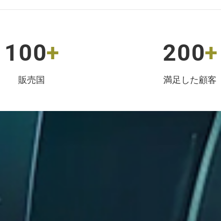
1
0
0
+
2
0
0
+
販売国
満足した顧客