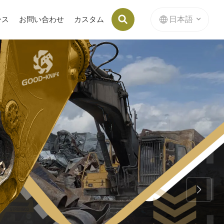
日本語
ース
お問い合わせ
カスタム
ブリケットマシンの内部スタンピングダイ
English
français
Deutsch
русский
italiano
español
Nederlands