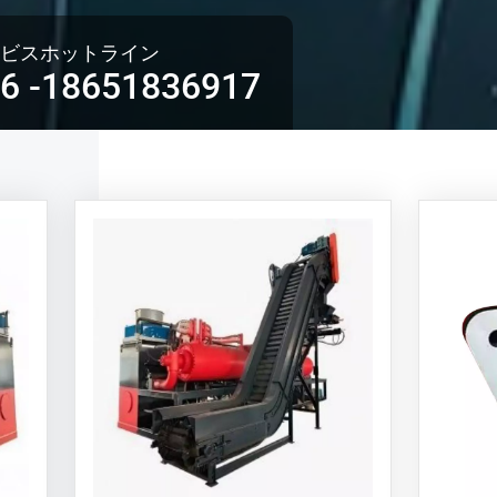
ービスホットライン
6 -18651836917