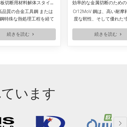
S7 金属板切断用材料解体スタイルせん断ブレード
効率的な金属切断のためのCr12MoV材料解体ブレード
 または
Cr12MoV 鋼は、高い耐摩耗性、適
程を経て
度な靭性、そして優れた寸法安定
耐摩耗性
性により、精密冷間加工用金型の
線走行に
主流となっています。特に、刃先
続きを読む
プ鋼の切
保持性と金型寿命に対する厳しい
好な焼入
要件が求められる用途に適してい
安定性、
ます。素材 高品質の合金工具鋼 ま
特徴とし
たは 高速度鋼特殊な熱処理工程を
温耐酸化
経ており、非常に高い硬度と耐摩
荷重下で
耗性を備えています。主に直線走
造に適し
行に使用されます。 スクラップ鋼
れています
型の製造
の切断
。