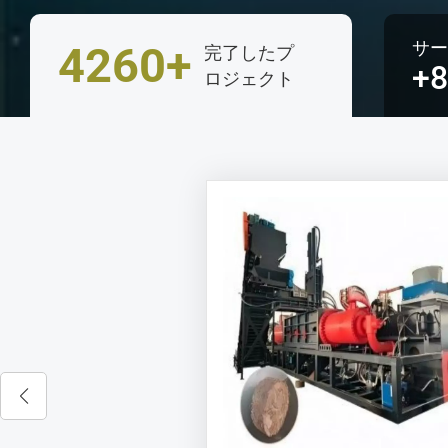
サ
4260+
完了したプ
+8
ロジェクト