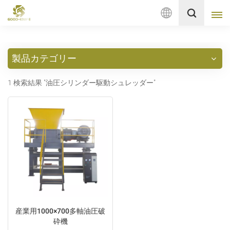
日
本
製品カテゴリー
語
English
1 検索結果 "油圧シリンダー駆動シュレッダー"
français
Deutsch
русский
italiano
español
Nederlands
産業用1000×700多軸油圧破
砕機
العربية