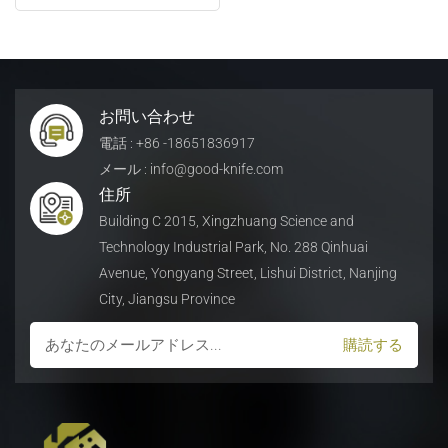
日本語
Indonesia
お問い合わせ
電話 : +86 -18651836917
メール : info@good-knife.com
住所
Building C 2015, Xingzhuang Science and
Technology Industrial Park, No. 288 Qinhuai
Avenue, Yongyang Street, Lishui District, Nanjing
City, Jiangsu Province