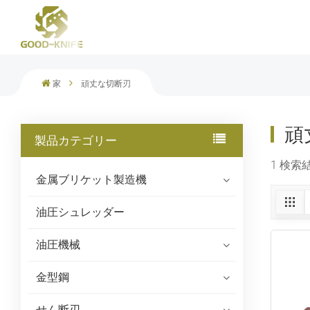
スクラップマルチブレードガントリーシャー
家
頑丈な切断刃
頑
製品カテゴリー
1 検索
金属ブリケット製造機
油圧シュレッダー
油圧機械
金型鋼
せん断刃