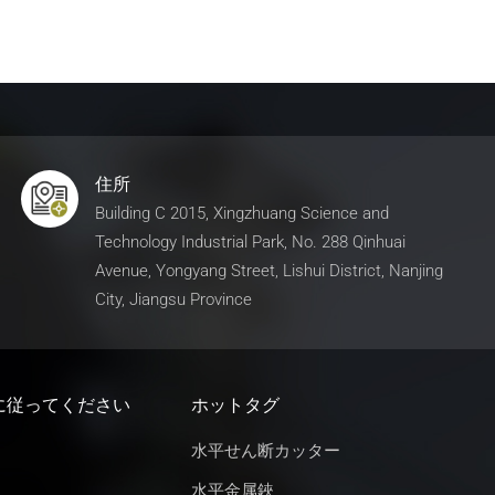
住所
Building C 2015, Xingzhuang Science and
Technology Industrial Park, No. 288 Qinhuai
Avenue, Yongyang Street, Lishui District, Nanjing
City, Jiangsu Province
に従ってください
ホットタグ
水平せん断カッター
水平金属鋏