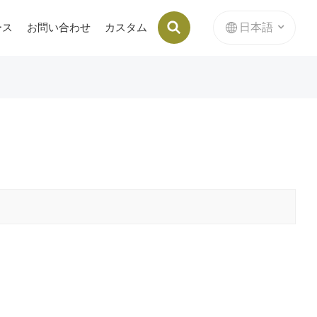
日本語
ース
お問い合わせ
カスタム
ブリケットマシンの内部スタンピングダイ
English
français
Deutsch
русский
italiano
español
Nederlands