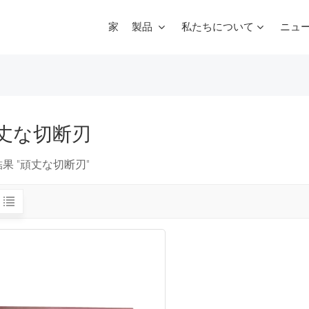
家
製品
私たちについて
ニュ
スクラップマルチブレードガントリーシャー
丈な切断刃
結果 "頑丈な切断刃"