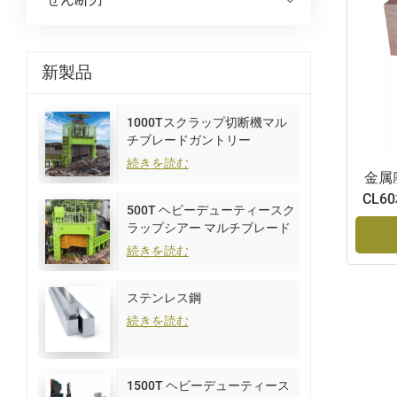
新製品
1000Tスクラップ切断機マル
チブレードガントリー
続きを読む
金属
CL
500T ヘビーデューティースク
ラップシアー マルチブレード
ガントリー
続きを読む
ステンレス鋼
続きを読む
1500T ヘビーデューティース